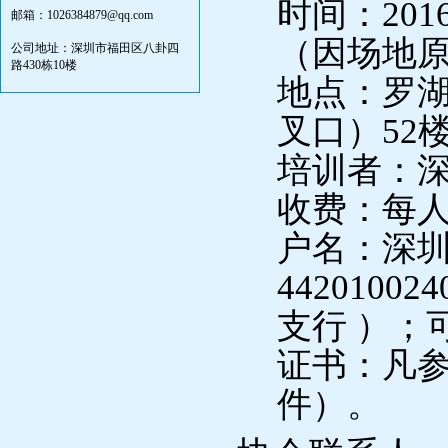
时间：
201
邮箱：1026384879@qq.com
（因场地
公司地址：深圳市福田区八卦四
路430栋10楼
地点：罗
叉口）
52
培训者：
收费：每
户名：
深
442010024
支行
）；
证书：凡
件）。